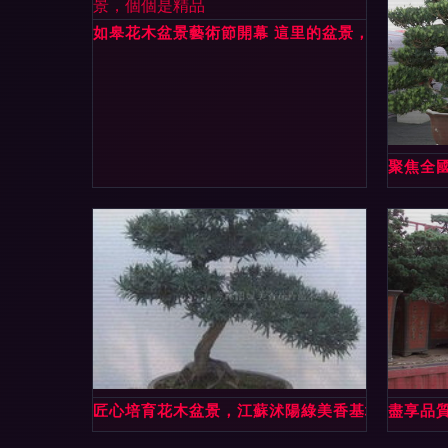
如皋花木盆景藝術節開幕 這里的盆景，個個是精
聚焦全
匠心培育花木盆景，江蘇沭陽綠美香基地供應優選
盡享品