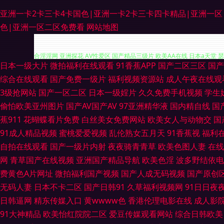
亚洲一卡2卡三卡4卡国色|亚洲一卡2卡三卡四卡精品|亚洲一
色|亚洲一区二区免费看
网站地图
日本一级大片
微拍福利在线观看
91香蕉APP
国产二区三区
国产
wwww免费日本 天堂在线97 国产精品片 激情桃色操 久久天天操狠狠操
综合在线观看
国产免费一级片
福利视频资源站
成人午夜在线观
3级抢网站
国产一区二区
日本一级婬片
久久免费手机视频
学生
合淫淫网 亚洲探花 AV性爱区 国产精品三级片 欧美AA在线 日本a天堂 
偷怕欧美亚州图片
国产AV国产AV
97亚洲精华液
国内精自线
国
蕉911
花蝴蝶看片免费
白丝美女免费网站
欧美女人与动物交
国
码影视城 亚洲AV性爱网 91传媒成人 97中文免费观看 第一福利所AV 
91成人精品视频
蜜桃爱爱视频
乱伦熟女五月天
91香蕉视
福利
本色 av情色导航 成人精品午夜剧场 国产40页 日韩午夜成人网站 亚州
自拍在线观看
国产一级片内射
夜夜骑青青草
欧美色图人妻
在线
网
青草国产在线视频
亚洲国产精品导航
欧美色淫
波多野结依电
91探花在线吃瓜 白丝美女后入内射 成人操碰视频 国产日韩内射 狠狠干99
费黄色A片网址
微拍福利国产视频
国产人成无码视频
国产原创
无码人妻
日本不卡二区
国产日韩91
久草福利视频网
91日日夜夜
伦理 午夜无码人妻 日本人妻字幕 91自产精品国 欧美性另类视频 午夜l司
日韩逼网
精东传媒入口
黄wwww色
香港伦理电影在线
成人影
91大神精品
欧美怡红院院二区
爱豆传媒观看网站
综合日韩欧美
性色福利社 91传媒在线免费 www在线91 东京热AV情趣 国产精品