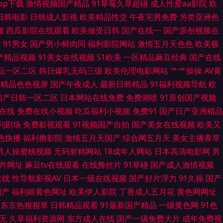
pp下载
激情视频国产精品
91草莓久草超碰
成人性爱aa影院
欧
日韩电影
日韩成人影视
欧美精品性交
午夜宅男免费
另类亚洲色
1在线入口 变态另类性爱av 韩国无码AV下载 狼友福利在线观看 欧美亚洲
频
西瓜影院在线观看
欧美做受日韩
国产在线一
国产原创视频在
看
91男女
国产男小鲜肉同
福利影院网站
激情五月天色色
欧美极
99视频国产在线 成人一级片 韩日操逼无码 久久8热 欧美性爱亚州影院 亚
国产精品视频
91美女在线视频
51欧美
一区精品麻豆经典
国产在线
品一区二区
韩日爆乳无码三级
欧美伦理电影网站
艹艹操操
AV黄
天干天天天干 亚洲涩涩免费 91福利微拍导航 A片网站入口 国产AV线上 久
产精品色色视屏
国产午夜成人
最新日韩精品
91福利视频导航
欧
看片 日韩高清成人AV 日韩破解无码片 午夜免费视频 最新的黄色网址 成人
国产日韩一区二区
日本网站在线免费
免费潮喷
91原创国产视频
幕在线
免费在线小视频
吃瓜福利小视频
免费91
国产日产亚洲精品
色网 老司机网址 五月天婷婷色色 97超碰成人 麻豆精久久 午夜免费视频 超
福利剧场
免费影视观看
91视频国产自拍
国产美女在线视频
欧美又
1色快播
福利撸影院
激情五月天国产
综合网五月天
美女主播青草
洲激情 天天色情 97精频 第一婷婷基地 黑料网线路一二三 美女天天干天天操
男人操蜜桃视频
无码射精网站
18成年人网站
日本高清电影网
男
a片网址
麻豆tv在线观看
在线撸丝片
91草碰
国产成人激情视频
视频 户外露出视频91 玖玖91网站 欧美丝袜性爱A片 老司机操操 超碰91成
在线
性导航影视AV
日本一级在线视频
国产好片浮力
91久操
国产
国产
福利姬黄色网址
欧美伊人影院
丁香成人五月花
黄色网网址
先锋色情影院 综合色鬼 在线观看美女福利 91色网站 AA欧美性爱 国产91
东京热狠狠草
日韩精品观看
91最新国产精品
一级黄色网
91色
无
久草福利资源网
东方成人在线
国产一级免费大片
成年免费视
 97资源欧美 99视频80P 成人超碰在线观看 国产乱论 久久8热 免费拳