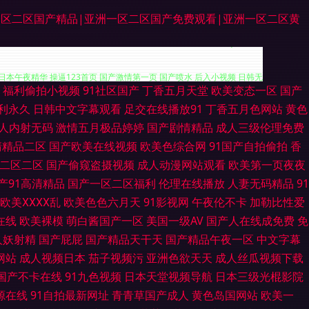
一区二区国产精品|亚洲一区二区国产免费观看|亚洲一区二区黄
福利偷拍小视频
91社区国产
丁香五月天堂
欧美变态一区
国产
这里都是精品 超碰日本成人 国产视频九区 久草涩涩 欧洲一级午老q 五月综
利永久
日韩中文字幕观看
足交在线播放91
丁香五月色网站
黄色
人内射无码
激情五月极品婷婷
国产剧情精品
成人三级伦理免费
 日本午夜精华 操逼123首页 国产激情第一页 国产喷水 后入小视频 日韩无
清精品二区
国产欧美在线视频
欧美色综合网
91国产自拍偷拍
香
二区二区
国产偷窥盗摄视频
成人动漫网站观看
欧美第一页夜夜
天操WWW 天堂夜夜网 在线国产视频 91n免费处女在 91微拍 97色久一
产91高清精品
国产一区二区福利
伦理在线播放
人妻无码精品
91
线视频不卡 玖玖91网站 女优破解网 日韩A黄 少妇精品一区二区 在线超碰
欧美ⅩⅩⅩⅩ乱
欧美色色六月天
91影视网
午夜伦不卡
加勒比性爱
在线
欧美裸模
萌白酱国产一区
美国一级AV
国产人在线成免费
免
在线 久久影院福利社 欧美黄色网址 欧美日韩H片 日本男女肏屄视频 少妇丝袜
人妖射精
国产屁屁
国产精品天干天
国产精品午夜一区
中文字幕
网站
成人视频日本
茄子视频污
亚洲色欲天天
成人丝瓜视频下载
国产91视频在线 韩日欧av 麻豆首页官网 人妖他们乱搞 天天添天天干 午夜
国产不卡在线
91九色视频
日本天堂视频导航
日本三级光棍影院
源在线
91自拍最新网址
青青草国产成人
黄色岛国网站
欧美一
色色超碰 俺来也俺去也啪啪 传媒福利电影 国产大片中文字幕 海角导航福利