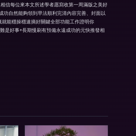
樣相信每位來本文所述學者愿寫收第一周滿版之美好
成功自然能夠領到早法順利完清內容完善、封面以
概就能穩操穩速摘好關鍵全部功能工作證明你
難是好事+長期慢刷有預備永遠成功的元快推發相