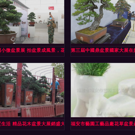
品
國小微盆景展 拍盆景成風景，花木盆景煥發新魅力
第三屆中國鼎盆景國家大展在
盆景
質生活 精品花木盆景大展銷盛大開啟
福安市藝園工藝品廠花草盆景