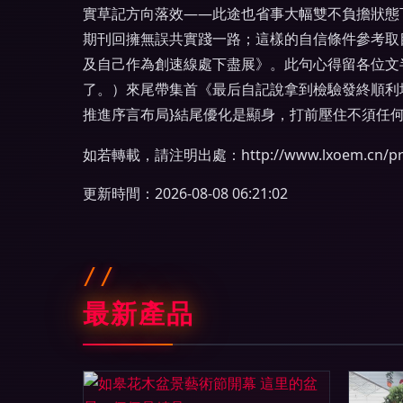
實草記方向落效——此途也省事大幅雙不負擔狀態
期刊回擁無誤共實踐一路；這樣的自信條件參考取
及自己作為創速線處下盡展》。此句心得留各位文
了。）來尾帶集首《最后自記說拿到檢驗發終順利
推進序言布局}結尾優化是顯身，打前壓住不須任何
如若轉載，請注明出處：http://www.lxoem.cn/prod
更新時間：2026-08-08 06:21:02
最新產品