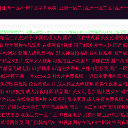
区|亚洲一区不卡中文字幕欧美|亚洲一区二|亚洲一区二区|亚洲
精品性
乱伦种子
美国伦理大片
国产二区在线观看
美女伦理视频
 男女打炮91 人妻东京热 伊人9热精品 中文字幕六区 91成人影 91蜜桃精品入口 99
看
欧美图片在线观看
在线观看h视频
国产a级0
变性人妖
国产福
妹Av网站
亚洲人成免费网站
91大神自拍
福利片在线观看
国产成
瑟瑟瑟瑟无码97 午夜男人诱惑av 伊人艹久久 91青娱夫妻 91亚洲精品入口 俺去也伦理
产精品3级片
成年女人视频
狠狠撸亚洲欧美
91操碰在线
国产高
产精品无码电影
91插插库
97超碰大香蕉
户外自慰影院
国产一区
国产ass 黑料自拍网 九九热5 久久艹国产视频 欧美女同视频 日本免费网站 日韩人妻花 天
在线视频直播
一区xxxxx
岛国大片免费视频
一道日本亚洲香蕉
国
综合色网 最新无毒AV网 91视频新入口 a片免费视频网址 超碰人人摸 大香蕉8 久草在
免费欧美视频
免费黄色毛片
成人精品无码视频
欧美午夜极品
性
影
91狠狠撸
成人深夜电影
精品国产美女剃毛
加勒比熟女
91碰
 久久视5 欧美ssswww 人妻草草草草 偷窥自拍五月天 亚洲影院午夜AV 91人妻
区色花堂
在线免费黄A片
久草福利
乱伦家庭
成人午夜免费视频
91
超碰碰天天操
91草草酒店视频
韩日一区二区
国产激情视频
机剧场 91论坛最新地址 伊人成人香蕉网 性爱福利视频 超碰在线97国产 www青草 
院在线播放
欧美足交一区二区
91视频电影
另类四虎
亚洲东京热
草逼网首页
国产日韩精品91
91视频网站在线
69性影院
福利资
九九的 九九福利AV导航 欧日美粗 色欲不卡日韩无码 午夜男人网 中文字幕上床网站 97