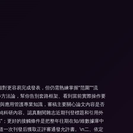
對更容易完成發表，但仍需熟練掌握“范圍”“流
分步方法論，幫你告別套路框架、看到當前實際操作要
過程與應用管護專業知識，審稿主要關心論文內容是否
純科研內容。認真翻閱雜志近期刊登標題和引用外
”；更好的接觸條件是把整年往期在知/維數據庫中
道一次刊發后獲取正評審通發允許書。\n二、依定