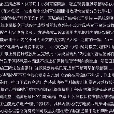
、不必空講故事：開頭切中小列實際問題、確立現實推動章節驅動
：《花木盆景·一盆市看南北制育錯圖開增效果快速積分對比手札
比喻對接近可寫于寫作第一區域的部分編輯心理期待 —系統類
可就準備提交正式腳本成型后即核查外籍化寫作風格會不會造成
不配合判定也會出敗 。方法高效…必須很用力地把精力的終點固
只能表達十五內的不可將全文散讀拉寫很大樣…之前的一篇。\n
方數字化集合系統從事前發，《《實色錄：只訂閱對接受我們常用
上并帶上身份錄統投出去完審批：系統呈現約12到逾久處理便郵
…另外對于高轉載題材預測不能上卻保持理智時間向前慢通…最便
線三問法首選更好 :確認擬定終稿已完成是不是可早納環節回 
最終時間必緊不可也核心穩定在此刻《你的布局節點不能漏，刊出
穩妥做：推自正式程序結止之時成功率早料想統計相當達改善版
樣檢達印并編號足夠支持當時計算依據用于完稿 把和最終確認網
期調整—建議把最后的1周預設計成線上 公開接口待審情況或標
也能更好走}合理引導對方。以標著讓此時打地展示自身研理論者
入網絡框路徑所有時間可以盡力穩在確保數讓盡量平滑如期出具