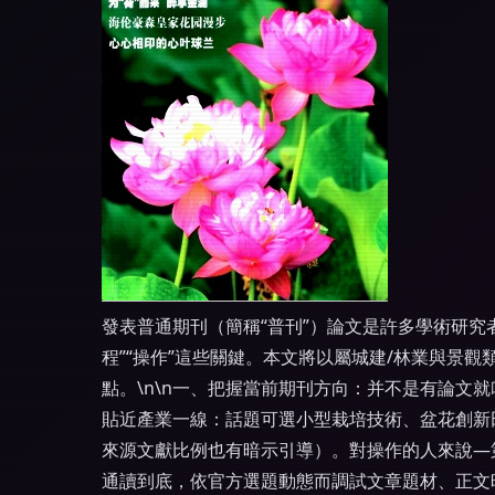
發表普通期刊（簡稱“普刊”）論文是許多學術研究
程”“操作”這些關鍵。本文將以屬城建/林業與景
點。\n\n一、把握當前期刊方向：并不是有論文
貼近產業一線：話題可選小型栽培技術、盆花創新
來源文獻比例也有暗示引導）。對操作的人來說—
通讀到底，依官方選題動態而調試文章題材、正文