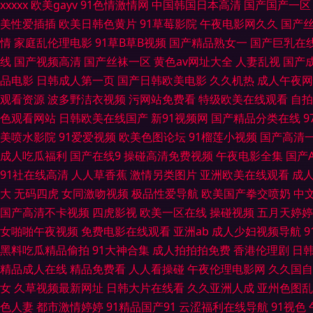
xxxxx
欧美gayv
91色情激情网
中国韩国日本高清
国产国产一区
美性爱插插
欧美日韩色黄片
91草莓影院
午夜电影网久久
国产
免费观看黄大全 日本三级人妻 天堂女优久久 亚洲欧美色图 91情网 不卡
情
家庭乱伦理电影
91草B草B视频
国产精品熟女一
国产巨乳在
线
国产视频高清
国产丝袜一区
黄色av网址大全
人妻乱视
国产
色国产 日韩淫色网 亚洲爱豆天堂玩 aaa男人天堂 国产福利第一页 黄色
品电影
日韩成人第一页
国产日韩欧美电影
久久机热
成人午夜网
观看资源
波多野洁衣视频
污网站免费看
特级欧美在线观看
自拍
洲社区电影 91欧美色色 www夜夜 韩日欧美操操操 美女搞逼 日韩美女大
色观看网站
日韩欧美在线国产
新91视频网
国产精品分类在线
久福利网 97视频福利 国产伪娘专区 久久婷婷五月天 欧美性爱专区 日韩
美喷水影院
91爱爱视频
欧美色图论坛
91榴莲小视频
国产高清
成人吃瓜福利
国产在线9
操碰高清免费视频
午夜电影全集
国产
视频免费网站 蜜臀TV69 亚洲AV女同影院 91原创论坛视频 豆花AV网
91社在线高清
人人草香蕉
激情另类图片
亚洲欧美在线观看
成
大
无码四虎
女同激吻视频
极品性爱导航
欧美国产拳交喷奶
中
碰刺激人人 日本后入视频 99超碰人人爱 青青草91 91视频合集 欧美性
国产高清不卡视频
四虎影视
欧美一区在线
操碰视频
五月天婷婷
女啪啪午夜视频
免费电影在线观看
亚洲ab
成人少妇视频导航
日本精品ay无码 五月丁香综合网 91N爽片 97操碰碰 肏逼片久久99 激
黑料吃瓜精品偷拍
91大神合集
成人拍拍拍免费
香港伦理剧
日
精品成人在线
精品免费看
人人看操碰
午夜伦理电影网
久久国自
人在线 东京热三级 久久综合av 青青草久久 东京热色影视 导航av 国产
女
久草视频最新网址
日韩大片在线看
久久亚洲人成
亚州色图乱
色人妻
都市激情婷婷
91精品国产91
云涩福利在线导航
91视色
免 精品蜜桃av 老熟女91九色 欧美性天天操 欧美日韩另类另类 青草青草