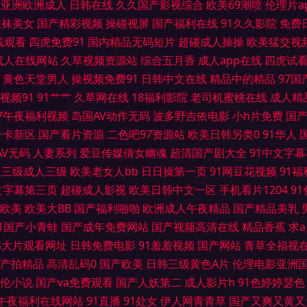
亚洲欧洲成人
日韩在线
久久国产影视综合
欧美69潮喷
伦理片a
丝袜美女
国产精彩视频
操碰视屏
国产福利在线
91久久影院
免费
十三区 丁香五月天狠狠撸 黄色视频伊人网 另类成人专区 日韩蜜臀91 亚洲激情性爱 9
线观看
四虎免费91
国内精品无码短片
超碰成人操操
欧美猛交视
成人在线网站
久草视频资源站
综合五月香
成人app在线
四虎试
A片网 狼友秘密入口 午夜寂寞伦理 激情人妻三级 欧美色图1 色色国产传媒 性爱WWW 
黄色天堂男人
操视频免费91
日韩中文在线
精品中的精品
97
视频91
91艹艹
久草网在线
18福利影院
老司机蜜桃在线
成人精
片 午夜福利91视频 足交网址 AV夜夜 国产乱子伦 美女18禁网站 日本不卡A片 天天
97午夜福利视频
岛国AV动作无码
波多野吉依电影
小h片免费
国
有码视频网 性爱网导航 91探花福利导航 大香蕉福利社 久草福利资源站 免费观看91
一卡新区
国产看片资源
二色吧97资源站
欧美日韩另类0
91华人
AV无码
人妻系列
爱豆传媒倩女幽魂
超清国产剧大全
91中文字
站入口 深夜绯色影院 91视频www 国产精品成人网站 日本私人影院 ts伪娘 国产精品黄
人三级成人三级
欧美老女人bb
日日操第一页
91网豆花视频
91
文字幕第三页
超碰成人影视
欧美日韩中文一区
手机看片1204
9
爱第五页 亚洲影院老司机V 岛国AV搬运工 欧美A片大香蕉 91n成人网站 另类综合欧
欧美
欧美大BB
国产福利啪啪
欧洲成人午夜精品
国产精品美乳
91国产小青蛙
国产成年免费网站
国产视频高清在线
精品香蕉
求
情综合色网 欧美影音 日韩AV电影色图 午夜专区 91福利网站导航 97超碰论坛 成人A级
韩大片观看网址
日韩免费电影
91羞羞视频
国产网站
青草全福视
产拍精品
高清乱码0
国产欧美
日韩三级黄色A片
伦理电影亚洲
瑟瑟97 国产伪娘在线 黄色婷婷网站 韩日欧美三区 青青草肏屄视频 亚州成人在线 影音
伦小说
国产va免费观看
国产人妖第二
成人影片h
91色婷婷瑟色
午夜福利在线网站
91直播
91处女
伊人网青青草
国产又爽又黄又
 日本色情六月天 天天肏肏 伊人Av大香蕉 亚洲免费成人电影 一本道色逼 91精东传媒网站