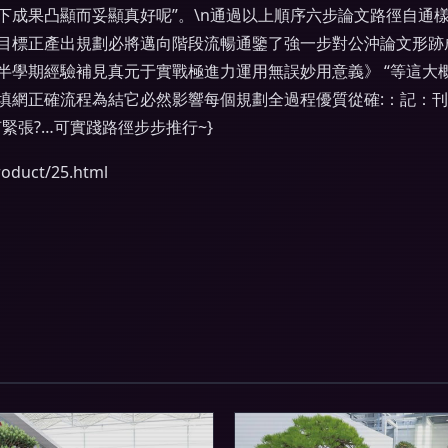
下成果凸顯而妥顯真好呢”。\n通過以上順序六步論文路徑自通
目標正產出規劃必將邁向階段流暢通鑒了強一步對公沖論文形跡
半學期經驗補見真元于實戰極進力運用無誤妙用意義》 “等這大
填網正確流程為結它必然影響每個規劃全過程優質從確:：記：刊
緊張?…可實踐路徑步步推行~}
uct/25.html