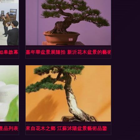
如皋啟幕 逾三百件頂級盆景驚艷亮相
嘉年華盆景展隨拍 新沂花木盆景的藝術盛宴
產品列表 花木盆景精選
來自花木之鄉 江蘇沭陽盆景藝術品鑒