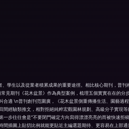
者、學生以及從業者積累成果的重要途徑。相比核心期刊，普刊相
觀類常見期刊《花木盆景》作為典型案例，梳理五個實實在在的
就叫合適 \n普刊創刊范圍廣，《花木盆景側重傳播生活、園藝
田間經驗類推文，相對拒絕純粹宏觀園林規劃、高級分子實現等
第一步往往會是“不要閉門確定方向寫得漂漂亮亮的而被快速拒稿
時間插圖上貼切比例就能更貼近主編選題期待、更容易在上部通